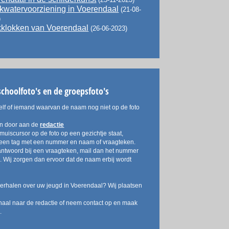
kwatervoorziening in Voerendaal
(21-08-
)
kklokken van Voerendaal
(26-06-2023)
schoolfoto's en de groepsfoto's
elf of iemand waarvan de naam nog niet op de foto
an door aan de
redactie
muiscursor op de foto op een gezichtje staat,
r een tag met een nummer en naam of vraagteken.
antwoord bij een vraagteken, mail dan het nummer
 Wij zorgen dan ervoor dat de naam erbij wordt
verhalen over uw jeugd in Voerendaal? Wij plaatsen
haal naar de redactie of neem contact op en maak
.