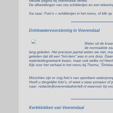
nieuwe pagina bij Voerendaal vertelt.
De afbeeldingen van zes schilderijen en een tekenin
Ga naar:
Foto's » schilderijen in het menu, of klik op
Drinkwatervoorziening in Voerendaal
Water uit de kraan
de normaalste zaa
lang geleden. Het precieze jaartal weten we niet, m
geleden dat dit een "hot-item" was in ons dorp. Daa
waterleidingnetwerk kwam, maar ook welke rol Heerle
Kijk voor het verhaal in het menu bij Thema, "Drinkw
Misschien zijn er nog foto's van openbare waterpom
Heeft u dergelijke foto's, of weet u waar pompen o
naar: redactie@voerendaalvertelt.nl waarvoor bij vo
Kerkklokken van Voerendaal