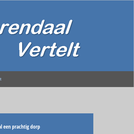
t
l een prachtig dorp