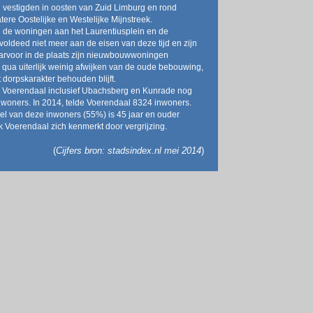
n vestigden in oosten van Zuid Limburg en rond
tere Oostelijke en Westelijke Mijnstreek.
 de woningen aan het Laurentiusplein en de
oldeed niet meer aan de eisen van deze tijd en zijn
arvoor in de plaats zijn nieuwbouwwoningen
qua uiterlijk weinig afwijken van de oude bebouwing,
 dorpskarakter behouden blijft.
e Voerendaal inclusief Ubachsberg en Kunrade nog
woners. In 2014, telde Voerendaal 8324 inwoners.
l van deze inwoners (55%) is 45 jaar en ouder
 Voerendaal zich kenmerkt door vergrijzing.
(
Cijfers bron: stadsindex.nl mei 2014
)