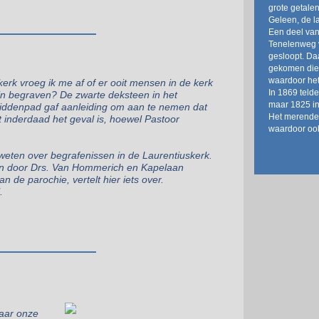
grote getale
Geleen, de la
Een deel van
Tenelenweg v
gesloopt. Da
gekomen die 
waardoor het
erk vroeg ik me af of er ooit mensen in de kerk
In 1869 teld
ijn begraven?
De zwarte deksteen in het
maar 1825 in
iddenpad gaf aanleiding om aan te nemen dat
Het merendee
t inderdaad het geval is, hoewel Pastoor
waardoor ook
 weten over begrafenissen in de Laurentiuskerk.
 door Drs. Van Hommerich en Kapelaan
n de parochie, vertelt hier iets over.
.
daar onze