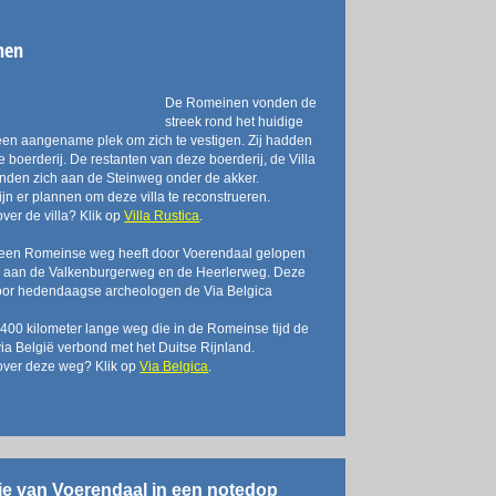
nen
De Romeinen vonden de
streek rond het huidige
en aangename plek om zich te vestigen. Zij hadden
e boerderij. De restanten van deze boerderij, de Villa
inden zich aan de Steinweg onder de akker.
jn er plannen om deze villa te reconstrueren.
ver de villa? Klik op
Villa Rustica
.
 een Romeinse weg heeft door Voerendaal gelopen
el aan de Valkenburgerweg en de Heerlerweg. Deze
oor hedendaagse archeologen de Via Belgica
400 kilometer lange weg die in de Romeinse tijd de
via België verbond met het Duitse Rijnland.
over deze weg? Klik op
Via Belgica
.
rie van Voerendaal in een notedop