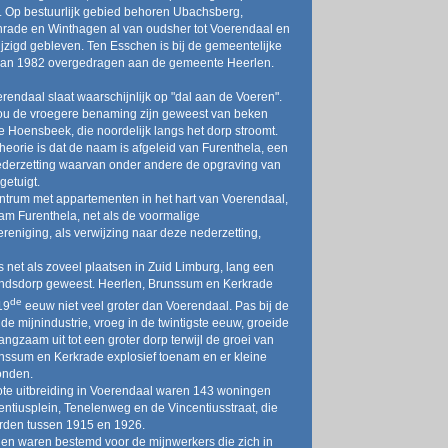
. Op bestuurlijk gebied behoren Ubachsberg,
rade en Winthagen al van oudsher tot Voerendaal en
ijzigd gebleven. Ten Esschen is bij de gemeentelijke
 van 1982 overgedragen aan de gemeente Heerlen.
endaal slaat waarschijnlijk op "dal aan de Voeren".
ou de vroegere benaming zijn geweest van beken
 Hoensbeek, die noordelijk langs het dorp stroomt.
heorie is dat de naam is afgeleid van Furenthela, een
derzetting waarvan onder andere de opgraving van
 getuigt.
ntrum met appartementen in het hart van Voerendaal,
am Furenthela, net als de voormalige
reniging, als verwijzing naar deze nederzetting,
s net als zoveel plaatsen in Zuid Limburg, lang een
landsdorp geweest. Heerlen, Brunssum en Kerkrade
de
19
eeuw niet veel groter dan Voerendaal. Pas bij de
de mijnindustrie, vroeg in de twintigste eeuw, groeide
ngzaam uit tot een groter dorp terwijl de groei van
nssum en Kerkrade explosief toenam en er kleine
onden.
ote uitbreiding in Voerendaal waren 143 woningen
entiusplein, Tenelenweg en de Vincentiusstraat, die
den tussen 1915 en 1926.
n waren bestemd voor de mijnwerkers die zich in