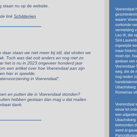
g staan nu op de website.
Voerendaal h
geschiedenis
 de link
Schilderijen
waarin Voere
oorkonde van
vermelding v
Leo IX, die 
Sint-Laurent
ingewijde k
maar histori
 daar staan we niet meer bij stil, dat vinden we
moet zijn. N
k. Toch was dat ooit anders en nog niet zo
gedaan van d
aar het is nu in 2023 ongeveer honderd jaar
Voerendaal-
rom een artikel over hoe Voerendaal aan zijn
weg, die de 
n hier in speelde.
nog resten z
atervoorziening in Voerendaal".
handelsterre
Ubachsberg n
Romeinse vil
pen en putten die in Voerendaal stonden?
f putten hebben gestaan dan mag u dat mailen
Voerendaal 
orbaat dank.
eeuw tot onb
een uitgestr
Ubachsberg 
behoorden de
werd al gauw
Pancratiuspa