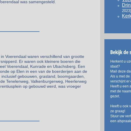
 Voerendaal was samengesteld.
Drin
2023
Ker
Bekijk de 
 in Voerendaal waren verschillend van grootte
rsnipperd. Er waren ook kleinere boeren die
Herkent u uz
r heel Voerendaal, Kunrade en Ubachsberg. Een
staat?
onde op Elen in een van de boerderijen aan de
Mail deze d
nd inclusief gebouwen, grasland, boomgaarden,
Als u met de 
ngs de Tenelenweg, Valkenburgerweg, Heerlerweg
verschijnt e
rentiusplein op gebouwd werd, was vroeger
Heeft u een 
met de naam.
gezet.
Heeft u ook 
ze graag!
Stuur uw ver
een afspraak