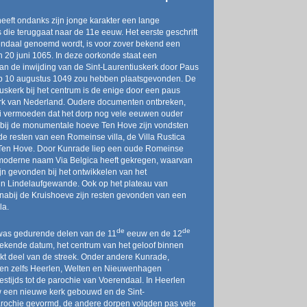
eeft ondanks zijn jonge karakter een lange
 die teruggaat naar de 11e eeuw. Het eerste geschrift
ndaal genoemd wordt, is voor zover bekend een
 20 juni 1065. In deze oorkonde staat een
an de inwijding van de Sint-Laurentiuskerk door Paus
op 10 augustus 1049 zou hebben plaatsgevonden. De
iuskerk bij het centrum is de enige door een paus
erk van Nederland. Oudere documenten ontbreken,
ci vermoeden dat het dorp nog vele eeuwen ouder
abij de monumentale hoeve Ten Hove zijn vondsten
e resten van een Romeinse villa, de Villa Rustica
Ten Hove. Door Kunrade liep een oude Romeinse
moderne naam Via Belgica heeft gekregen, waarvan
ijn gevonden bij het ontwikkelen van het
in Lindelaufgewande. Ook op het plateau van
abij de Kruishoeve zijn resten gevonden van een
la.
de
de
was gedurende delen van de 11
eeuw en de 12
ekende datum, het centrum van het geloof binnen
ekt deel van de streek. Onder andere Kunrade,
en zelfs Heerlen, Welten en Nieuwenhagen
stijds tot de parochie van Voerendaal. In Heerlen
 een nieuwe kerk gebouwd en de Sint-
rochie gevormd, de andere dorpen volgden pas vele