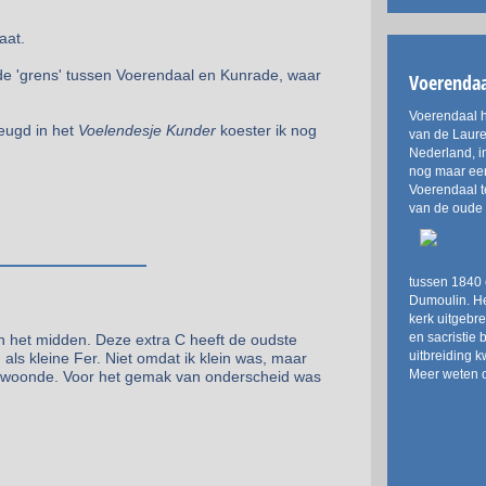
aat.
de 'grens' tussen Voerendaal en Kunrade, waar
Voerendaa
Voerendaal h
jeugd in het
Voelendesje Kunder
koester ik nog
van de Laure
Nederland, i
nog maar een
Voerendaal t
van de oude 
tussen 1840 
Dumoulin. He
kerk uitgebr
en sacristie 
in het midden. Deze extra C heeft de oudste
uitbreiding 
 als kleine Fer. Niet omdat ik klein was, maar
Meer weten o
at woonde. Voor het gemak van onderscheid was