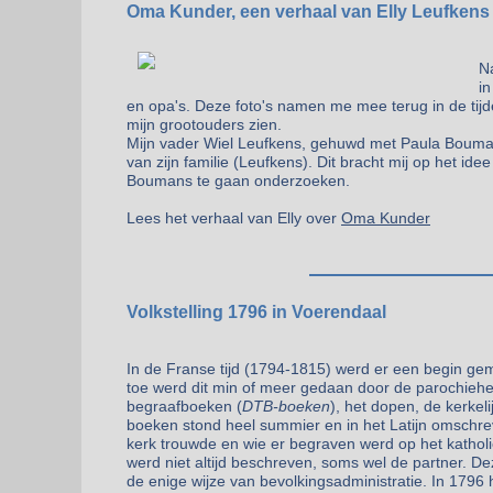
Oma Kunder, een verhaal van Elly Leufkens
Na
in
en opa's. Deze foto's namen me mee terug in de tijd
mijn grootouders zien.
Mijn vader Wiel Leufkens, gehuwd met Paula Bouma
van zijn familie (Leufkens). Dit bracht mij op het ide
Boumans te gaan onderzoeken.
Lees het verhaal van Elly over
Oma Kunder
Volkstelling 1796 in Voerendaal
In de Franse tijd (1794-1815) werd er een begin gem
toe werd dit min of meer gedaan door de parochiehe
begraafboeken (
DTB-boeken
), het dopen, de kerkel
boeken stond heel summier en in het Latijn omschre
kerk trouwde en wie er begraven werd op het katholi
werd niet altijd beschreven, soms wel de partner. 
de enige wijze van bevolkingsadministratie. In 1796