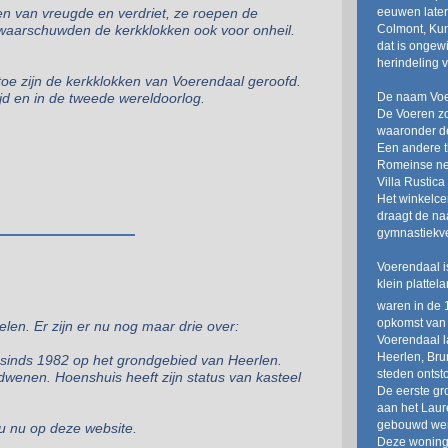
eeuwen later
 van vreugde en verdriet, ze roepen de
Colmont, Kun
n waarschuwden de kerkklokken ook voor onheil.
dat is ongew
herindeling
toe zijn de kerkklokken van Voerendaal geroofd.
De naam Voer
ijd en in de tweede wereldoorlog.
De Voeren z
waaronder de
Een andere t
Romeinse ne
Villa Rustica
Het winkelce
draagt de na
gymnastiekve
Voerendaal i
klein platte
waren in de 
opkomst van 
elen. Er zijn er nu nog maar drie over:
Voerendaal la
Heerlen, Bru
n sinds 1982 op het grondgebied van Heerlen.
steden ontst
wenen. Hoenshuis heeft zijn status van kasteel
De eerste gr
aan het Laur
gebouwd wer
t u nu op deze website.
Deze woninge