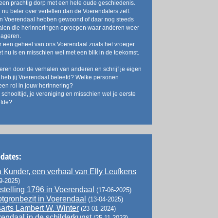
een prachtig dorp met een hele oude geschiedenis.
 nu beter over vertellen dan de Voerendalers zelf.
in Voerendaal hebben gewoond of daar nog steeds
alen die herinneringen oproepen waar anderen weer
eageren.
er een geheel van ons Voerendaal zoals het vroeger
t nu is en misschien wel met een blik in de toekomst.
reren door de verhalen van anderen en schrijf je eigen
 heb jij Voerendaal beleefd? Welke personen
een rol in jouw herinnering?
e schooltijd, je vereniging en misschien wel je eerste
efde?
pdates:
Kunder, een verhaal van Elly Leufkens
9-2025)
stelling 1796 in Voerendaal
(17-06-2025)
tgronbezit in Voerendaal
(13-04-2025)
arts Lambert W. Winter
(23-01-2024)
endaal in de schilderkunst
(25-11-2023)