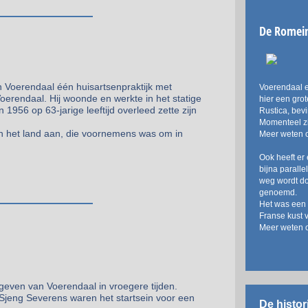
De Romei
n Voerendaal één huisartsenpraktijk met
Voerendaal e
Voerendaal. Hij woonde en werkte in het statige
hier een grot
1956 op 63-jarige leeftijd overleed zette zijn
Rustica, bev
Momenteel zi
an het land aan, die voornemens was om in
Meer weten o
Ook heeft er
bijna parall
weg wordt d
genoemd.
Het was een 
Franse kust 
Meer weten 
geven van Voerendaal in vroegere tijden.
n Sjeng Severens waren het startsein voor een
De histo