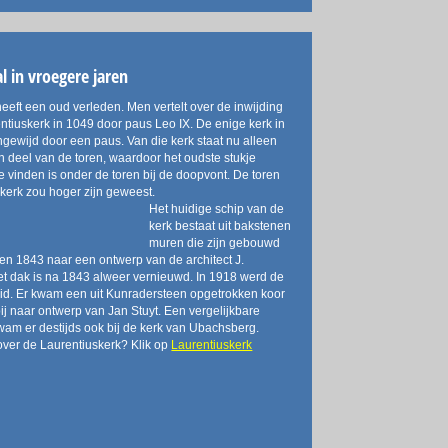
l in vroegere jaren
eeft een oud verleden. Men vertelt over de inwijding
ntiuskerk in 1049 door paus Leo IX. De enige kerk in
ngewijd door een paus. Van die kerk staat nu alleen
 deel van de toren, waardoor het oudste stukje
e vinden is onder de toren bij de doopvont. De toren
kerk zou hoger zijn geweest.
Het huidige schip van de
kerk bestaat uit bakstenen
muren die zijn gebouwd
en 1843 naar een ontwerp van de architect J.
t dak is na 1843 alweer vernieuwd. In 1918 werd de
eid. Er kwam een uit Kunradersteen opgetrokken koor
bij naar ontwerp van Jan Stuyt. Een vergelijkbare
kwam er destijds ook bij de kerk van Ubachsberg.
ver de Laurentiuskerk? Klik op
Laurentiuskerk