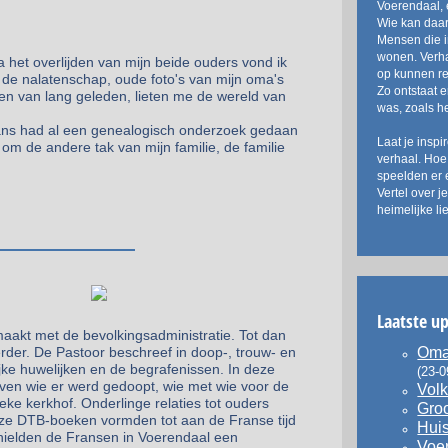
Voerendaal, 
Wie kan daar
Mensen die 
wonen. Verh
 het overlijden van mijn beide ouders vond ik
op kunnen r
 de nalatenschap, oude foto's van mijn oma's
Zo ontstaat 
en van lang geleden, lieten me de wereld van
was, zoals he
ns had al een genealogisch onderzoek gedaan
Laat je inspi
e om de andere tak van mijn familie, de familie
verhaal. Hoe
speelden er 
Vertel over j
heimelijke li
Laatste u
aakt met de bevolkingsadministratie. Tot dan
rder. De Pastoor beschreef in doop-, trouw- en
Oma 
ijke huwelijken en de begrafenissen. In deze
(23-0
ven wie er werd gedoopt, wie met wie voor de
Volk
eke kerkhof. Onderlinge relaties tot ouders
Groo
Deze DTB-boeken vormden tot aan de Franse tijd
Huis
 hielden de Fransen in Voerendaal een
Voer